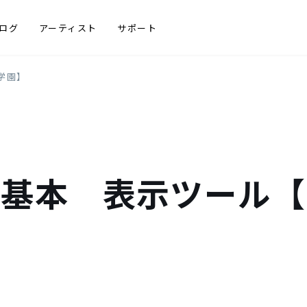
ログ
アーティスト
サポート
ロ学園】
itorの基本 表示ツー