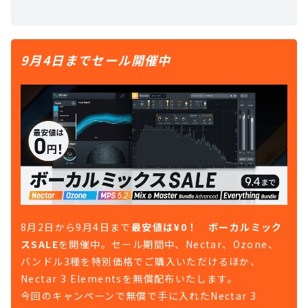
9月4日までセール開催中
8月2日から9月4日まで
最安値は¥0！ ボーカルミック
スSALE
を開催中。セール期間中、Nectar、Ozone、
バンドル3種を特別価格でご購入いただけるほか、
Nectar 3 Elementsを無償配布いたします。
今回のキャンペーンで無償で手に入れたNectar 3