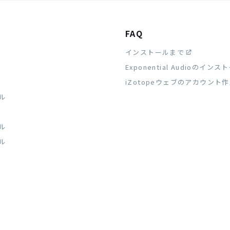
FAQ
インストールまで
Exponential Audioのイン
iZotopeウェブのアカウント
ル
ル
ル