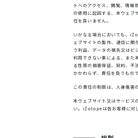
トへのアクセス、閲覧、情報
の使用に起因する、本ウェブ
任を負いません。
いかなる場合においても、iZ
ェブサイトの製作、通信に関
う利益、データの損失又はビ
利用できない事による、また
る性質の損害保証、契約、不
かかわらず、責任を負うもの
この責任の制限は、人身傷害
本ウェブサイト又はサービス
い。iZotopeは各お客様に対
総則