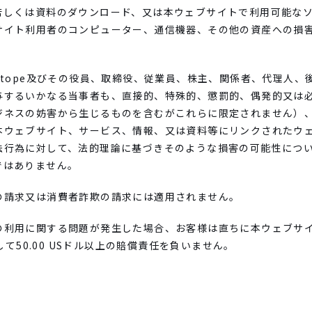
若しくは資料のダウンロード、又は本ウェブサイトで利用可能な
サイト利用者のコンピューター、通信機器、その他の資産への損
otope及びその役員、取締役、従業員、株主、関係者、代理人
与するいかなる当事者も、直接的、特殊的、懲罰的、偶発的又は
ジネスの妨害から生じるものを含むがこれらに限定されません）
本ウェブサイト、サービス、情報、又は資料等にリンクされたウ
法行為に対して、法的理論に基づきそのような損害の可能性につ
ではありません。
の請求又は消費者詐欺の請求には適用されません。
の利用に関する問題が発生した場合、お客様は直ちに本ウェブサ
して50.00 USドル以上の賠償責任を負いません。