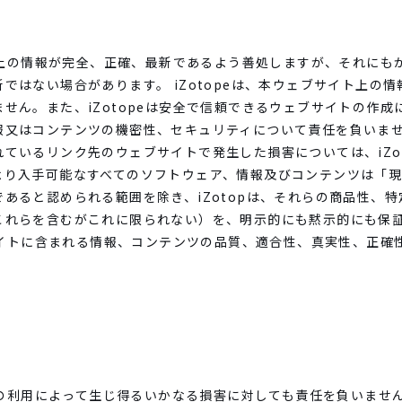
イト上の情報が完全、正確、最新であるよう善処しますが、それに
ではない場合があります。 iZotopeは、本ウェブサイト上の
せん。また、iZotopeは安全で信頼できるウェブサイトの作
報又はコンテンツの機密性、セキュリティについて責任を負いま
ているリンク先のウェブサイトで発生した損害については、iZo
より入手可能なすべてのソフトウェア、情報及びコンテンツは「
あると認められる範囲を除き、iZotopは、それらの商品性、
これらを含むがこれに限られない）を、明示的にも黙示的にも保
ブサイトに含まれる情報、コンテンツの品質、適合性、真実性、正
トの利用によって生じ得るいかなる損害に対しても責任を負いません。