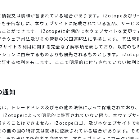
情報又は誤植が含まれている場合があります。 iZotope及び
でも予告なしに、本ウェブサイトに記載されている製品、サービ
ことができます。 iZotopeは定期的に本ウェブサイトを変更す
デラウェア州法及びその管轄の米国連邦法に準拠します。 司法管
ェブサイトの利用に関する完全な了解事項を表しており、以前のも
ションに由来するものよりも優先されるものとします。 iZoto
訂する権利を有します。 ここで明示的に付与されていない権利は、
の通知
素は、トレードドレス及びその他の法律によって保護されており
 iZotopeによって明示的に許可されていない限り、本ウェブ
ることはできません。iZotopeロゴ、及び本ウェブサイトで参照
米国その他の国の特許又は商標に登録されている場合があります。そ
、それぞれの所有者の商標です。本ウェブサイトにマークが表示され