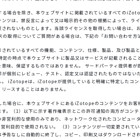
示する場合を除き、本ウェブサイトに掲載されているすべてのiZot
テンツは、禁反言によって又は暗示的その他の根拠によって、ラ
釈されないものとします。当該ライセンスを取得したい場合は、
ンスの取得についてご質問がある場合は、下記の「お問い合わせ方
示されているすべての機能、コンテンツ、仕様、製品、及び製品
 特定の時点で本ウェブサイトに製品又はサービスが記載されるこ
を意味、保証するものではありません。 サードパーティ提供者が
一部が個別にレビュー、テスト、認定又は認証されたものではないため
 iZotopeは、iZotopeが提供していると明確に特定した
、リースすることはありません。
たした場合に、本ウェブサイトにあるiZotopeのコンテンツをお
す。（1）以下に示す著作権表示とこの許可通知の両方がコンテ
つ非営利的な使用のみであり、ネットワーク化されたコンピュー
営利目的で使用されない。 （3）コンテンツが一切変更されてい
は予告なしに自動的に終了し、コピー、印刷又はダウンロードさ