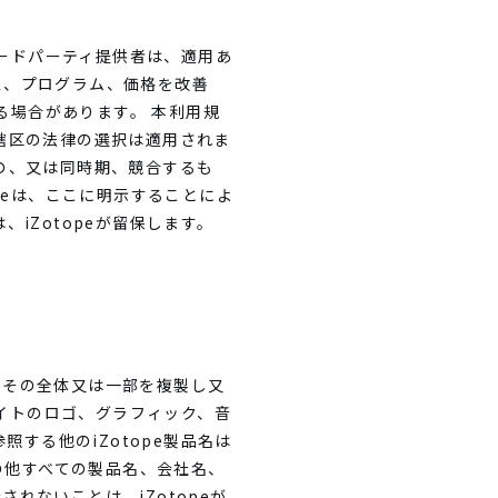
サードパーティ提供者は、適用あ
ス、プログラム、価格を改善
る場合があります。 本利用規
轄区の法律の選択は適用されま
の、又は同時期、競合するも
peは、ここに明示することによ
iZotopeが留保します。
、その全体又は一部を複製し又
サイトのロゴ、グラフィック、音
する他のiZotope製品名は
の他すべての製品名、会社名、
ないことは、iZotopeが