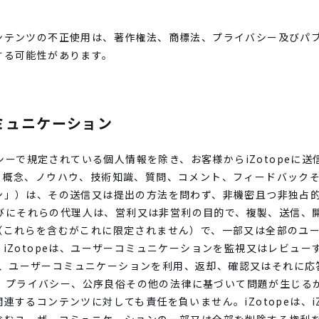
ンテンツの不正使用は、著作権法、商標法、プライバシー及びパ
する可能性があります。
ミュニケーション
リシーで規定されている個人情報を除き、お客様からiZotopeに
、概念、ノウハウ、技術知識、質問、コメント、フィードバック
ン」）は、その送信又は提出の方法を問わず、非機密且つ非独占
社並びにそれらの代理人は、営利又は非営利の目的で、複製、送信
（これらを含むがこれに限定されません）で、一部又は全部のユ
iZotopeは、ユーザーコミュニケーションを監視又はレビュ
peは、ユーザーコミュニケーションを利用、返却、確認又はそれに
誉権、プライバシー、公序良俗その他の法律に基づいて問題が生じ
するコンテンツに対しても責任を負いません。iZotopeは、iZ