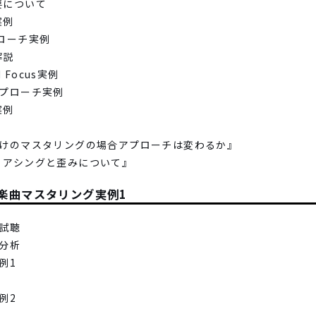
概要について
実例
プローチ実例
解説
d Focus実例
とアプローチ実例
実例
1曲だけのマスタリングの場合アプローチは変わるか』
イリアシングと歪みについて』
楽曲マスタリング実例1
の試聴
の分析
例1
例2