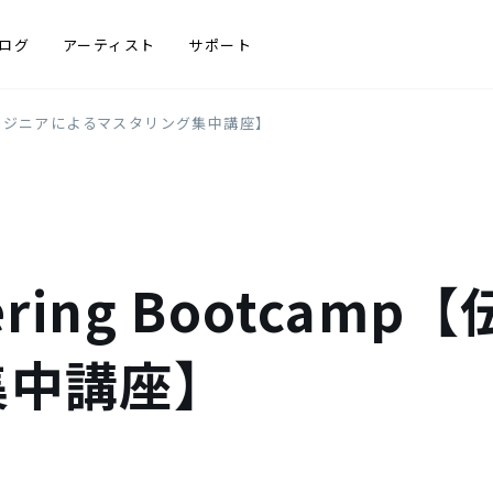
ログ
アーティスト
サポート
【伝説的エンジニアによるマスタリング集中講座】
stering Bootc
集中講座】