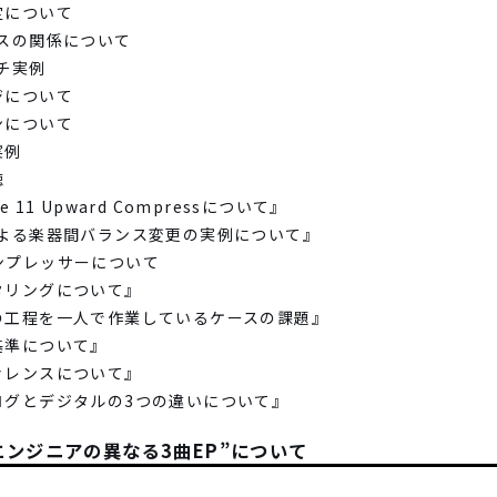
設定について
ミクスの関係について
ーチ実例
ージについて
ョンについて
実例
聴
e 11 Upward Compressについて』
EQによる楽器間バランス変更の実例について』
コンプレッサーについて
スタリングについて』
全ての工程を一人で作業しているケースの課題』
断基準について』
ファレンスについて』
アナログとデジタルの3つの違いについて』
エンジニアの異なる3曲EP”について