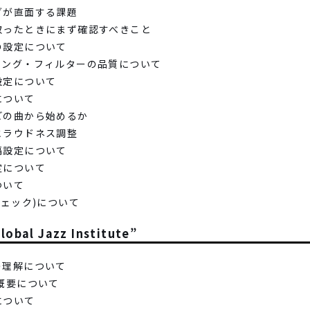
ングが直面する課題
受け取ったときにまず確認すべきこと
トの設定について
リアシング・フィルターの品質について
と設定について
について
、どの曲から始めるか
聴とラウドネス調整
間隔設定について
設定について
ついて
ィチェック)について
l Jazz Institute”
への理解について
の概要について
について