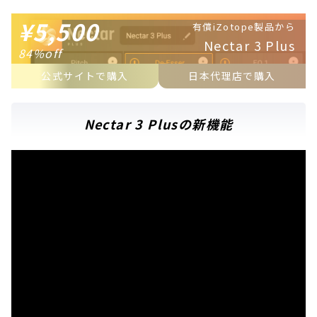
¥5,500
有償iZotope製品から
Nectar 3 Plus
84%off
公式サイトで購入
日本代理店で購入
Nectar 3 Plusの新機能