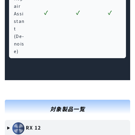
air
✓
✓
✓
Assi
stan
t
(De-
nois
e)
対象製品一覧
RX 12