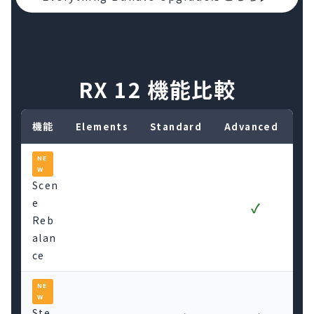
RX 12 機能比較
機能
Elements
Standard
Advanced
NE
W
Scen
e
✓
Reb
alan
ce
NE
W
Ste