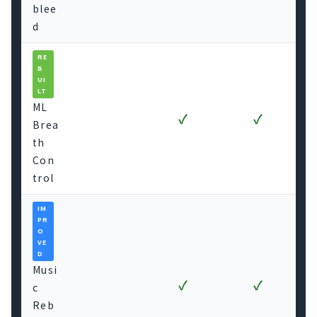
blee
d
RE
B
UI
LT
ML
✓
✓
Brea
th
Con
trol
IM
PR
O
VE
D
Musi
✓
✓
c
Reb