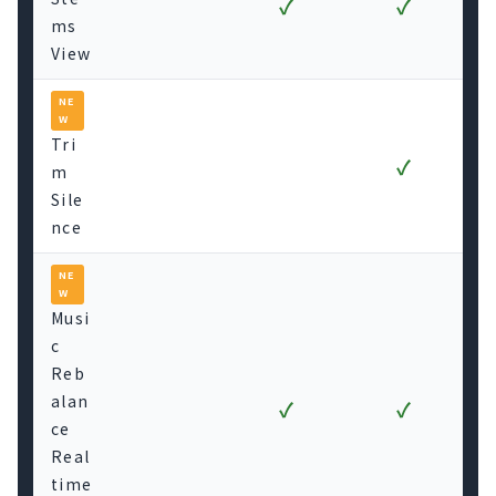
✓
✓
ms
View
NE
W
Tri
✓
m
Sile
nce
NE
W
Musi
c
Reb
alan
✓
✓
ce
Real
time