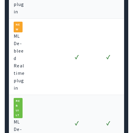
plug
in
NE
W
ML
De-
blee
✓
✓
d
Real
time
plug
in
RE
B
UI
LT
ML
✓
✓
De-