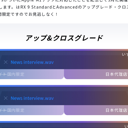
す。はRX 9 StandardとAdvancedのアップグレード・
期間限定ですのでお見逃しなく！
アップ&クロスグレード
い
イト
国内限定
日本代理店
イト
国内限定
日本代理店
い