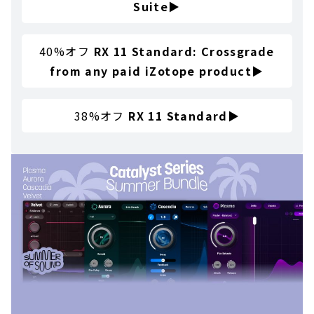
Suite
▶
40%オフ
RX 11 Standard: Crossgrade
from any paid iZotope product
▶
38%オフ
RX 11 Standard
▶