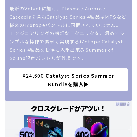
最新のVelvetに加え、Plasma / Aurora /
Cascadiaを含むCatalyst Series 4製品はMPSなど
従来のiZotopeバンドルに同梱されていません。
エンジニアリングの複雑なテクニックを、極めてシ
ンプルな操作で素早く実現するiZotope Catalyst
Series 4製品をお得に入手出来るSummer of
Sound限定バンドルが登場です。
¥24,600
Catalyst Series Summer
Bundleを購入
▶