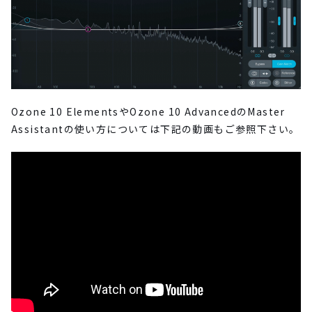
Ozone 10 ElementsやOzone 10 AdvancedのMaster
Assistantの使い方については下記の動画もご参照下さい。