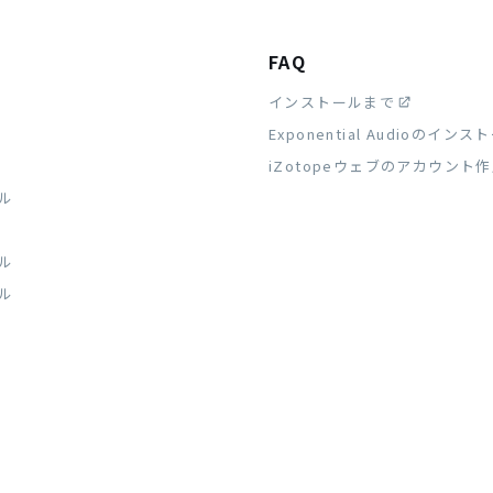
FAQ
インストールまで
Exponential Audioのイン
iZotopeウェブのアカウント
ル
ル
ル