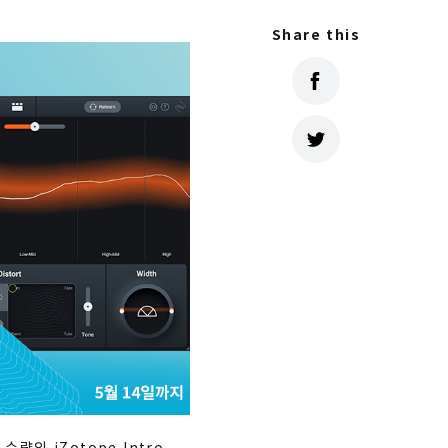
Share this
량의 iZotope Intro