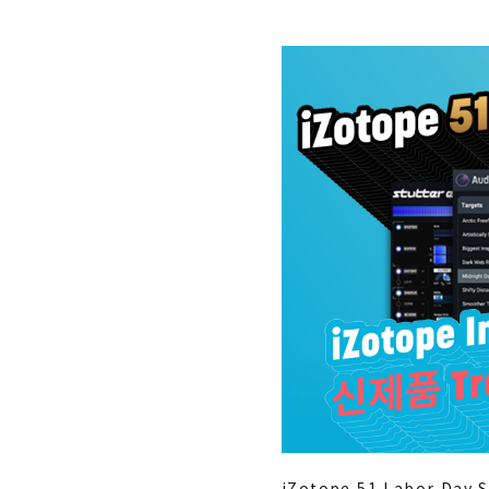
iZotope 51 Labor D