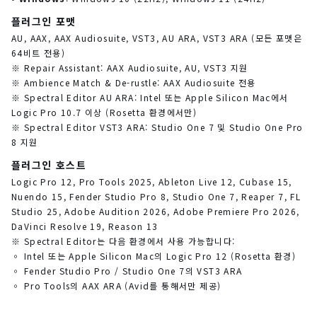
플러그인 포맷
AU, AAX, AAX Audiosuite, VST3, AU ARA, VST3 ARA (모든 포맷은
64비트 전용)
※ Repair Assistant: AAX Audiosuite, AU, VST3 지원
※ Ambience Match & De-rustle: AAX Audiosuite 전용
※ Spectral Editor AU ARA: Intel 또는 Apple Silicon Mac에서
Logic Pro 10.7 이상 (Rosetta 환경에서만)
※ Spectral Editor VST3 ARA: Studio One 7 및 Studio One Pro
8 지원
플러그인 호스트
Logic Pro 12, Pro Tools 2025, Ableton Live 12, Cubase 15,
Nuendo 15, Fender Studio Pro 8, Studio One 7, Reaper 7, FL
Studio 25, Adobe Audition 2026, Adobe Premiere Pro 2026,
DaVinci Resolve 19, Reason 13
※ Spectral Editor는 다음 환경에서 사용 가능합니다:
◦ Intel 또는 Apple Silicon Mac의 Logic Pro 12 (Rosetta 환경)
◦ Fender Studio Pro / Studio One 7의 VST3 ARA
◦ Pro Tools의 AAX ARA (Avid를 통해서만 제공)