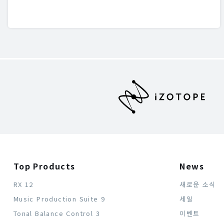
Top Products
News
RX 12
새로운 소식
Music Production Suite 9
세일
Tonal Balance Control 3
이벤트