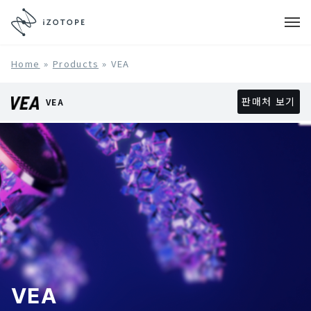
Home
»
Products
»
VEA
판매처 보기
VEA
VEA