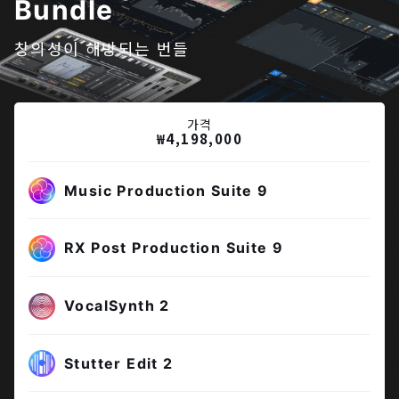
Bundle
창의성이 해방되는 번들
가격
₩4,198,000
Music Production Suite 9
RX Post Production Suite 9
VocalSynth 2
Stutter Edit 2