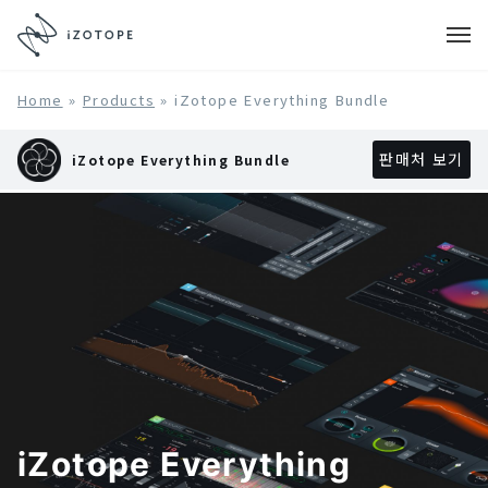
Home
»
Products
»
iZotope Everything Bundle
판매처 보기
iZotope Everything Bundle
iZotope Everything